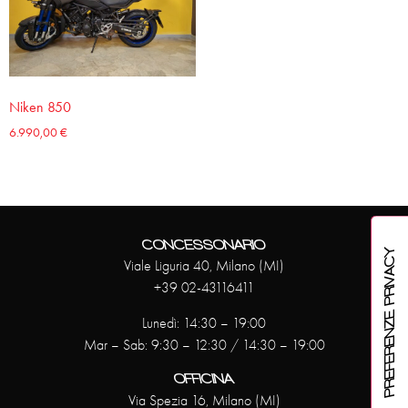
Niken 850
6.990,00
€
CONCESSONARIO
Viale Liguria 40, Milano (MI)
+39 02-43116411
Lunedì: 14:30 – 19:00
Mar – Sab: 9:30 – 12:30 / 14:30 – 19:00
OFFICINA
Via Spezia 16, Milano (MI)