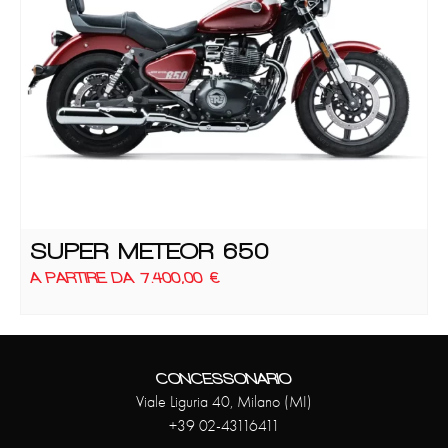
SUPER METEOR 650
A PARTIRE DA
7.400,00
€
CONCESSONARIO
Viale Liguria 40, Milano (MI)
+39 02-43116411