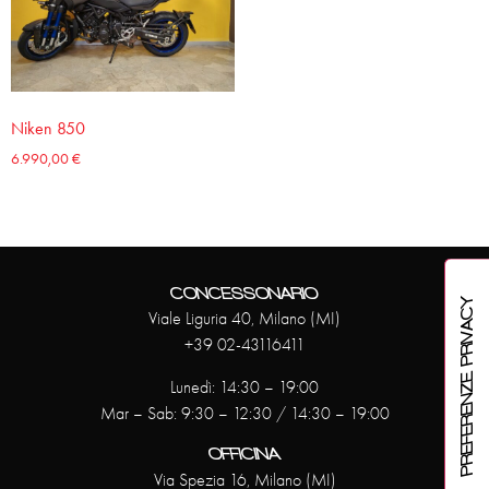
Niken 850
6.990,00
€
CONCESSONARIO
Viale Liguria 40, Milano (MI)
+39 02-43116411
Lunedì: 14:30 – 19:00
Mar – Sab: 9:30 – 12:30 / 14:30 – 19:00
OFFICINA
Via Spezia 16, Milano (MI)