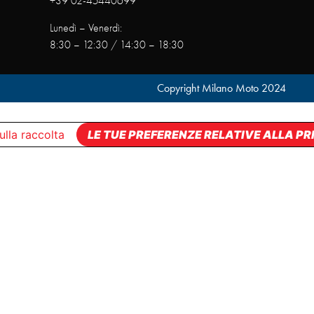
+39 02-45440699
Lunedì – Venerdì:
8:30 – 12:30 / 14:30 – 18:30
Copyright Milano Moto 2024
ulla raccolta
LE TUE PREFERENZE RELATIVE ALLA P