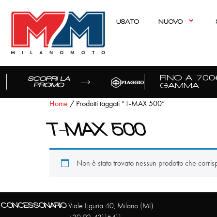
USATO
NUOVO
FINO A 700€
SCOPRI LA
GAMMA
PROMO
Home
/ Prodotti taggati “T-MAX 500”
T-MAX 500
Non è stato trovato nessun prodotto che corris
CONCESSONARIO
Viale Liguria 40, Milano (MI)