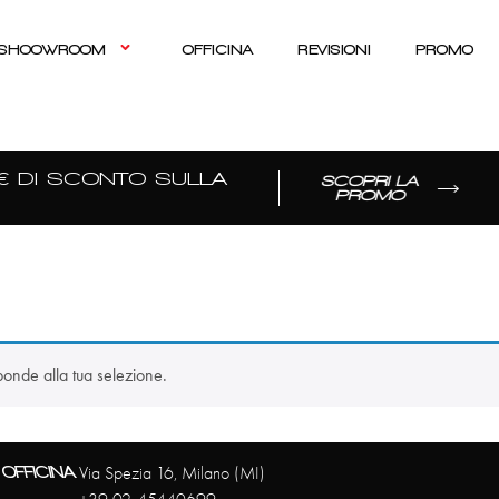
SHOOWROOM
OFFICINA
REVISIONI
PROMO
 DI SCONTO SULLA
SCOPRI LA
PROMO
ponde alla tua selezione.
OFFICINA
Via Spezia 16, Milano (MI)