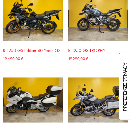
R 1250 GS Edition 40 Years GS
R 1250 GS TROPHY
19.490,00
€
19.990,00
€