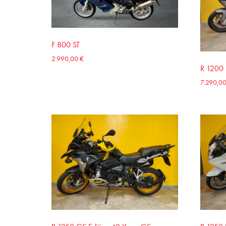
F 800 ST
2.990,00
€
R 1200
7.290,0