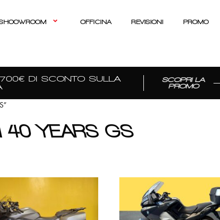
SHOOWROOM
OFFICINA
REVISIONI
PROMO
0€ DI SCONTO SULLA
SCOPRI LA
PROMO
GS”
N 40 YEARS GS