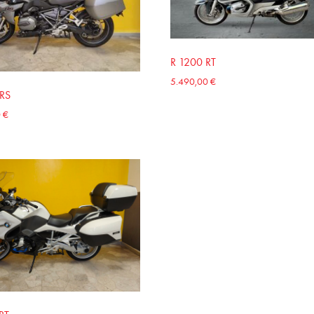
R 1200 RT
5.490,00
€
 RS
0
€