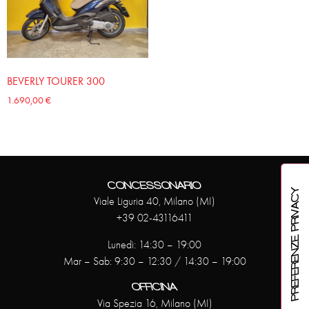
BEVERLY TOURER 300
1.690,00
€
CONCESSONARIO
Viale Liguria 40, Milano (MI)
+39 02-43116411
Lunedì: 14:30 – 19:00
Mar – Sab: 9:30 – 12:30 / 14:30 – 19:00
OFFICINA
Via Spezia 16, Milano (MI)