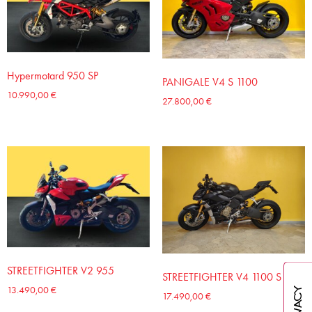
Hypermotard 950 SP
PANIGALE V4 S 1100
10.990,00
€
27.800,00
€
STREETFIGHTER V2 955
STREETFIGHTER V4 1100 S
13.490,00
€
17.490,00
€