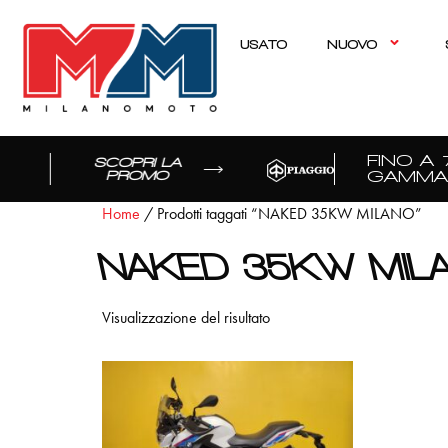
USATO
NUOVO
FINO A 7
SCOPRI LA
GAMMA
PROMO
Home
/ Prodotti taggati “NAKED 35KW MILANO”
NAKED 35KW MIL
Visualizzazione del risultato