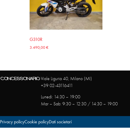
G310R
3.490,00
€
CONCESSONARIO
Viale Liguria 40, Milano (MI)
+39 02-43116411
Lunedì: 14:30 – 19:00
Mar – Sab: 9:30 – 12:30 / 14:30 – 19:00
Privacy policy
Cookie policy
Dati societari