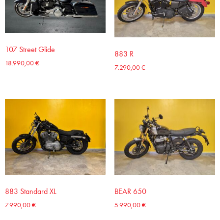
107 Street Glide
883 R
18.990,00
€
7.290,00
€
883 Standard XL
BEAR 650
7.990,00
€
5.990,00
€