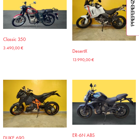
Classic 350
3.490,00
€
DesertX
13.990,00
€
ER-6N ABS
DUKE 690