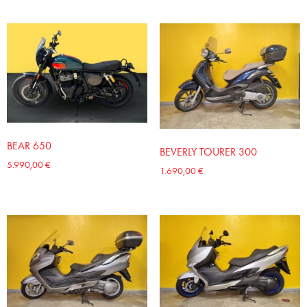
BEAR 650
BEVERLY TOURER 300
5.990,00
€
1.690,00
€