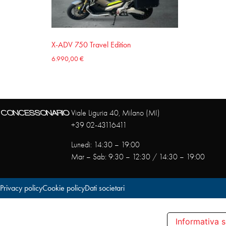
X-ADV 750 Travel Edition
6.990,00
€
CONCESSONARIO
Viale Liguria 40, Milano (MI)
+39 02-43116411
Lunedì: 14:30 – 19:00
Mar – Sab: 9:30 – 12:30 / 14:30 – 19:00
Privacy policy
Cookie policy
Dati societari
Informativa s