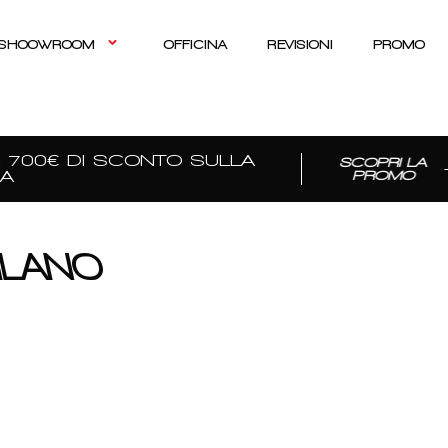
SHOOWROOM
OFFICINA
REVISIONI
PROMO
700€ DI SCONTO SULLA
SCOPRI LA
PROMO
ILANO