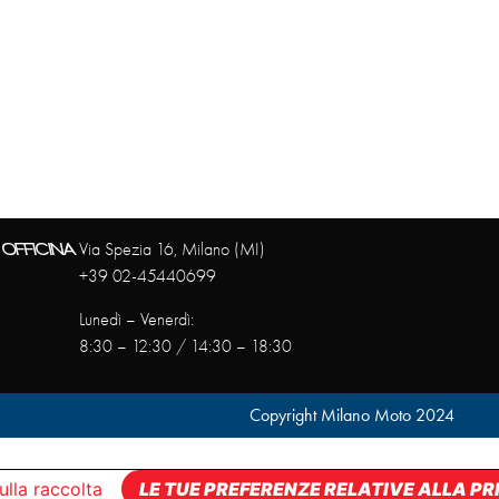
OFFICINA
Via Spezia 16, Milano (MI)
+39 02-45440699
Lunedì – Venerdì:
8:30 – 12:30 / 14:30 – 18:30
Copyright Milano Moto 2024
ulla raccolta
LE TUE PREFERENZE RELATIVE ALLA P