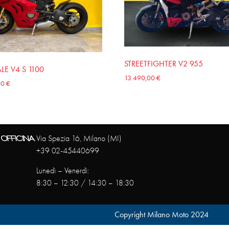
STREETFIGHTER V2 955
LE V4 S 1100
13.490,00
€
00
€
OFFICINA
Via Spezia 16, Milano (MI)
+39 02-45440699
Lunedì – Venerdì:
8:30 – 12:30 / 14:30 – 18:30
Copyright Milano Moto 2024