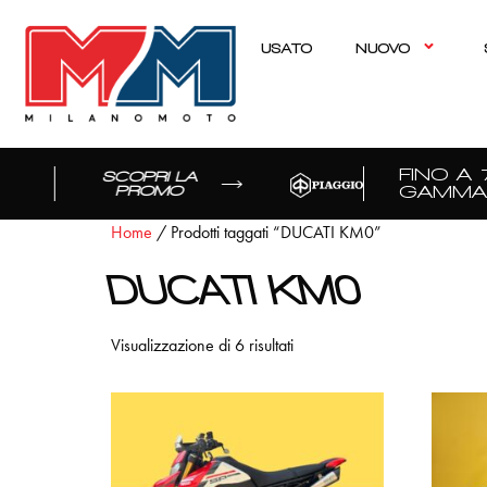
USATO
NUOVO
FINO A 70
SCOPRI LA
GAMMA
PROMO
Home
/ Prodotti taggati “DUCATI KM0”
DUCATI KM0
Visualizzazione di 6 risultati