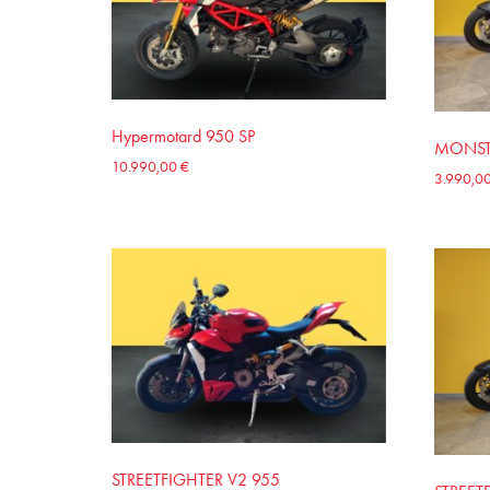
Hypermotard 950 SP
MONST
10.990,00
€
3.990,0
STREETFIGHTER V2 955