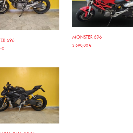
MONSTER 696
ER 696
3.690,00
€
0
€