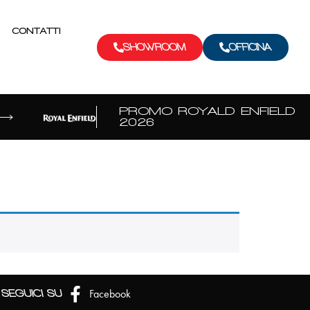
CONTATTI
SHOWROOM
OFFICINA
PROMO ROYALD ENFIELD
2026
Facebook
SEGUICI SU