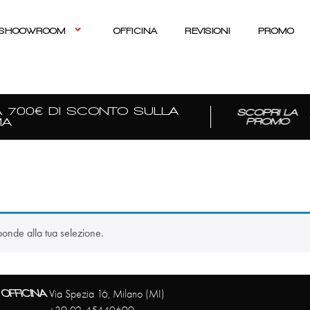
SHOOWROOM
OFFICINA
REVISIONI
PROMO
 700€ DI SCONTO SULLA
SCOPRI LA
A
PROMO
ponde alla tua selezione.
OFFICINA
Via Spezia 16, Milano (MI)