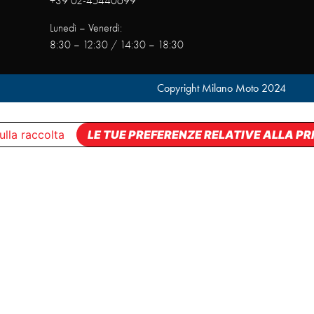
+39 02-45440699
Lunedì – Venerdì:
8:30 – 12:30 / 14:30 – 18:30
Copyright Milano Moto 2024
ulla raccolta
LE TUE PREFERENZE RELATIVE ALLA P