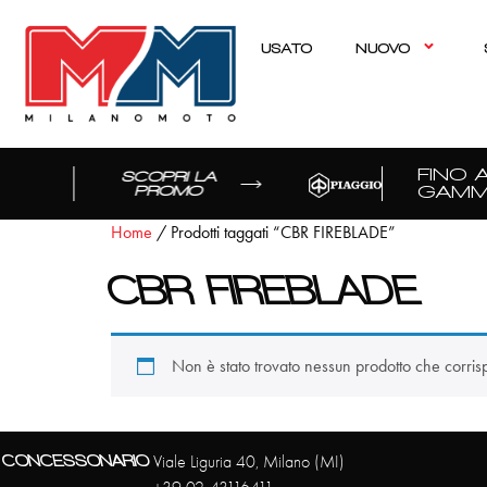
USATO
NUOVO
FINO A
SCOPRI LA
GAMM
PROMO
Home
/ Prodotti taggati “CBR FIREBLADE”
CBR FIREBLADE
Non è stato trovato nessun prodotto che corris
CONCESSONARIO
Viale Liguria 40, Milano (MI)