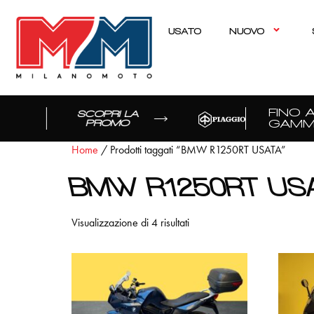
USATO
NUOVO
FINO A 
SCOPRI LA
GAMMA
PROMO
Home
/ Prodotti taggati “BMW R1250RT USATA”
BMW R1250RT US
Visualizzazione di 4 risultati