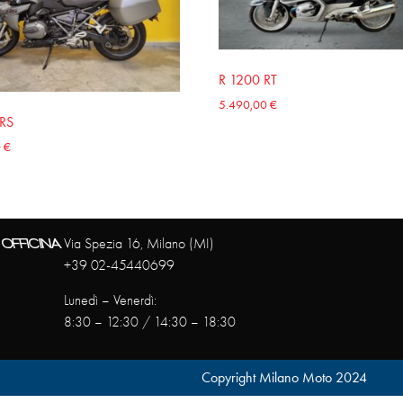
R 1200 RT
5.490,00
€
 RS
0
€
OFFICINA
Via Spezia 16, Milano (MI)
+39 02-45440699
Lunedì – Venerdì:
8:30 – 12:30 / 14:30 – 18:30
Copyright Milano Moto 2024