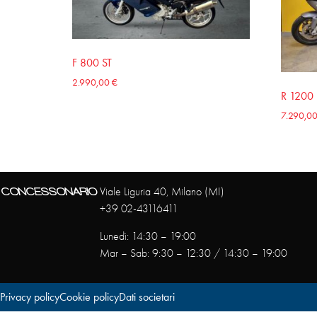
F 800 ST
2.990,00
€
R 1200
7.290,0
CONCESSONARIO
Viale Liguria 40, Milano (MI)
+39 02-43116411
Lunedì: 14:30 – 19:00
Mar – Sab: 9:30 – 12:30 / 14:30 – 19:00
Privacy policy
Cookie policy
Dati societari