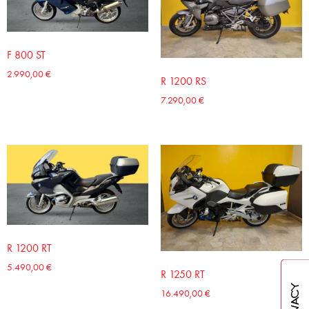
F 800 ST
2.990,00
€
R 1200 RS
7.290,00
€
R 1200 RT
5.490,00
€
R 1250 RT
16.490,00
€