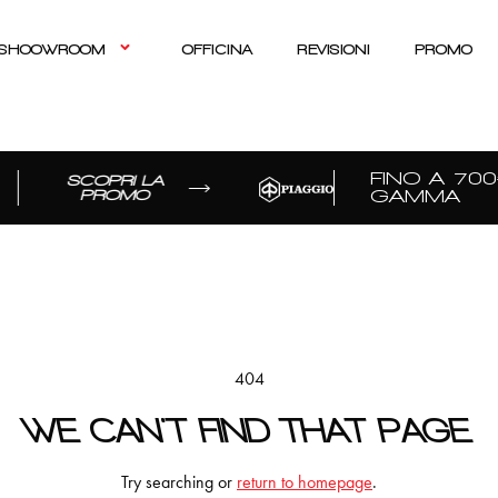
SHOOWROOM
OFFICINA
REVISIONI
PROMO
FINO A 700€
SCOPRI LA
GAMMA
PROMO
404
WE CAN'T FIND THAT PAGE
Try searching or
return to homepage
.