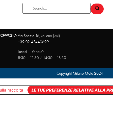
OFFICINA
Via Spezia 16, Milano (MI)
+39 02-45440699
Lunedì – Venerdì:
8:30 – 12:30 / 14:30 – 18:30
Copyright Milano Moto 2024
ulla raccolta
LE TUE PREFERENZE RELATIVE ALLA P