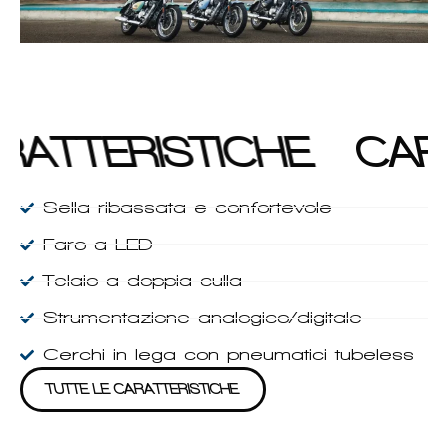
RATTERISTICHE
CAR
Sella ribassata e confortevole
Faro a LED
Telaio a doppia culla
Strumentazione analogico/digitale
Cerchi in lega con pneumatici tubeless
TUTTE LE CARATTERISTICHE