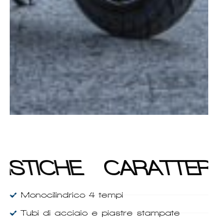
ISTICHE
CARATTERI
Monocilindrico 4 tempi
Tubi di acciaio e piastre stampate