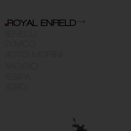
ROYAL ENFIELD
BENELLI
KYMCO
MOTO MORINI
PIAGGIO
VESPA
HERO