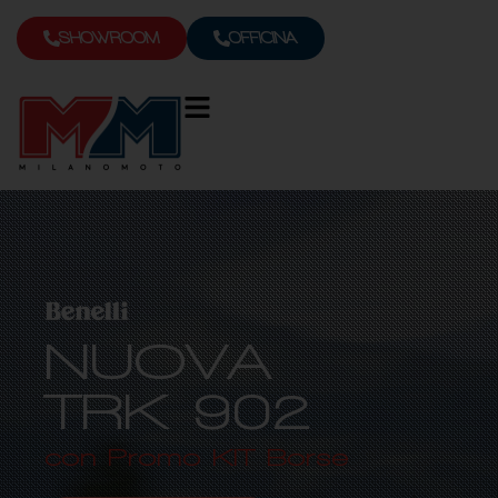
SHOWROOM
OFFICINA
NUOVA
TRK 902
con Promo KIT Borse